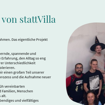
von stattVilla
ahmen. Das eigentliche Projekt
ichernde, spannende und
Erfahrung, den Alltag so eng
rer Unterschiedlichkeit
olerieren.
ir einen großen Teil unserer
prozess und die Aufnahme neuer
rüh vereinbarten
nd Familien, Menschen
 alt.
ebendiges und vielfältiges